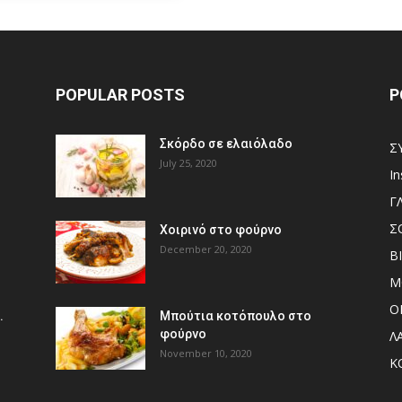
POPULAR POSTS
P
Σκόρδο σε ελαιόλαδο
Σ
July 25, 2020
I
Γ
Σ
Χοιρινό στο φούρνο
December 20, 2020
Β
Μ
Ο
.
Μπούτια κοτόπουλο στο
φούρνο
Λ
November 10, 2020
Κ