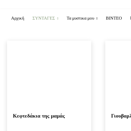
ΜΟΣΧΑΡΙ
Αρχική
ΣΥΝΤΑΓΕΣ
Τα μυστικα μου
ΒΙΝΤΕΟ
ΑΥΓΑ
ΓΛΥΚΑ
ΖΥΜΑΡΙΚΑ
ΘΑΛΑΣΣΑ
ΚΟΤΟΠΟΥΛΟ
ΛΑΧΑΝΙΚΑ
Home
ΣΥΝΤΑΓΕΣ
ΜΟΣΧΑΡΙ
Κεφτεδάκια της μαμάς
Γιουβαρ