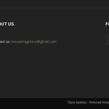
OUT US
F
act us:
missannagreece@gmail.com
Όροι Χρήσης – Πολιτική Απ